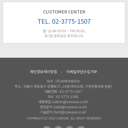
CUSTOMER CENTER
TEL. 02-3775-1507
월~금 AM 09:00 ~ PM 06:00,
토/일/공휴일은 휴무입니다.
개인정보처리방침
이메일무단수집거부
회사 : (주)씨에이웨이브
주소 : 서울시 영등포구 은행로37, 10층(여의도동, 기계진흥회관 본관)
대표전화 : 02-3775-1507
FAX : 02-3775-1508
대표메일 (admin@cawave.co.kr)
영업문의 (sales@cawave.co.kr)
기술문의 (tech@cawave.co.kr)
COPYRIGHT(C) 2023 CAWAVE. ALL RIGHT RESERVED.